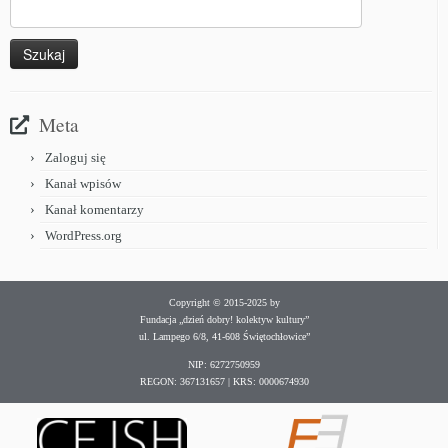
Meta
Zaloguj się
Kanał wpisów
Kanał komentarzy
WordPress.org
Copyright © 2015-2025 by
Fundacja „dzień dobry! kolektyw kultury”
ul. Lampego 6/8, 41-608 Świętochłowice”
NIP: 6272750959
REGON: 367131657 | KRS: 0000674930