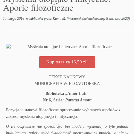
Aporie filozoficzne
15 lutego 2016
w
biblioteka
przez
Kamil M. Wieczorek
(zaktualizowany
8 czerwca 2020
)
Kup teraz za 16,50 zł!
TEKST NAUKOWY
MONOGRAFIA WIELOAUTORSKA
Biblioteka „Amor Fati”
Nr 6,
Seria:
Parerga Amora
Pozycja ta stanowi filozoficzne opracowanie wybranych aspektów z
zakresu myślenia utopijnego i mitycznego.
O ile oczywiście nie sposób żyć bez modelu myślenia, o tyle jednak
budując go, należy mieć świadomość operowania w modelu, a nie w