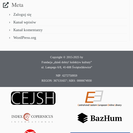
Meta
Zaloguj się
Kanał wpisów
Kanał komentarzy
WordPress.org
Copyright © 2015-2025 by
Fundacja „dzień dobry! kolektyw kultury”
ul. Lampego 6/8, 41-608 Świętochłowice”
NIP: 6272750959
REGON: 367131657 | KRS: 0000674930