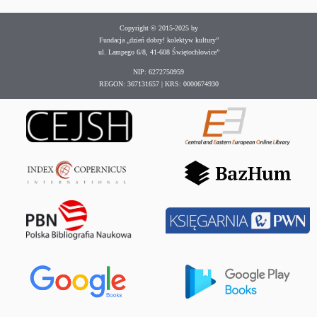
Copyright © 2015-2025 by
Fundacja „dzień dobry! kolektyw kultury”
ul. Lampego 6/8, 41-608 Świętochłowice”
NIP: 6272750959
REGON: 367131657 | KRS: 0000674930