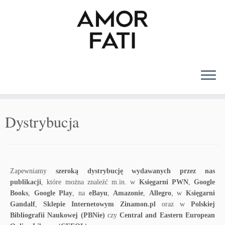
MENU
Dystrybucja
Zapewniamy
szeroką dystrybucję wydawanych przez nas
publikacji
, które można znaleźć m.in. w
Księgarni PWN
,
Google
Books
,
Google Play
, na
eBayu
,
Amazonie
,
Allegro
, w
Księgarni
Gandalf
,
Sklepie Internetowym Zinamon.pl
oraz w
Polskiej
Bibliografii Naukowej (PBNie)
czy
Central and Eastern European