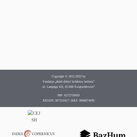
Copyright © 2015-2025 by
Fundacja „dzień dobry! kolektyw kultury”
ul. Lampego 6/8, 41-608 Świętochłowice”
NIP: 6272750959
REGON: 367131657 | KRS: 0000674930