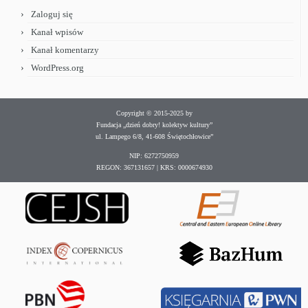
Zaloguj się
Kanał wpisów
Kanał komentarzy
WordPress.org
Copyright © 2015-2025 by
Fundacja „dzień dobry! kolektyw kultury”
ul. Lampego 6/8, 41-608 Świętochłowice”
NIP: 6272750959
REGON: 367131657 | KRS: 0000674930