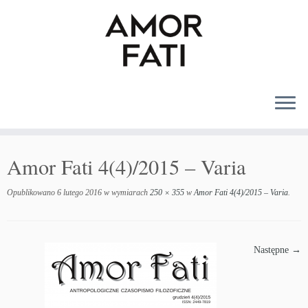
MENU
Amor Fati 4(4)/2015 – Varia
Opublikowano
6 lutego 2016
w wymiarach
250 × 355
w
Amor Fati 4(4)/2015 – Varia
.
Następne →