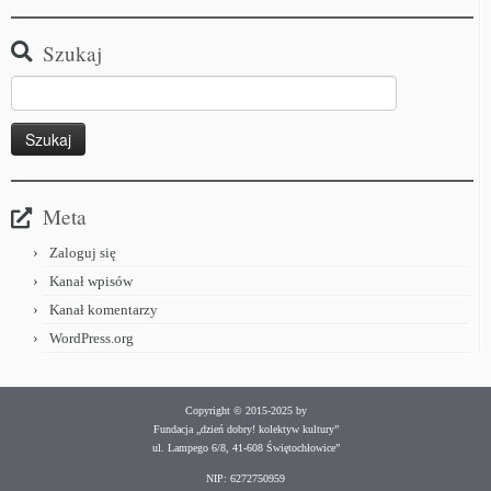
Szukaj
Meta
Zaloguj się
Kanał wpisów
Kanał komentarzy
WordPress.org
Copyright © 2015-2025 by
Fundacja „dzień dobry! kolektyw kultury”
ul. Lampego 6/8, 41-608 Świętochłowice”
NIP: 6272750959