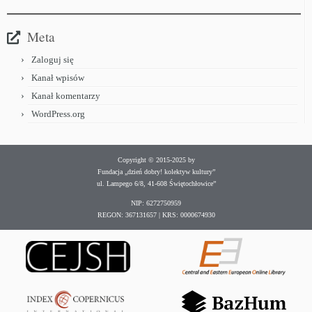
Meta
Zaloguj się
Kanał wpisów
Kanał komentarzy
WordPress.org
Copyright © 2015-2025 by
Fundacja „dzień dobry! kolektyw kultury”
ul. Lampego 6/8, 41-608 Świętochłowice”
NIP: 6272750959
REGON: 367131657 | KRS: 0000674930