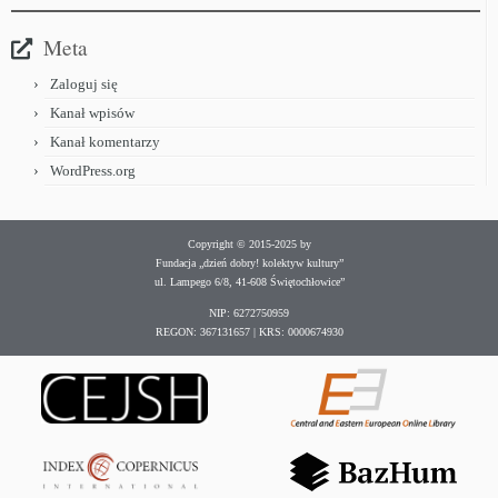
Meta
Zaloguj się
Kanał wpisów
Kanał komentarzy
WordPress.org
Copyright © 2015-2025 by
Fundacja „dzień dobry! kolektyw kultury”
ul. Lampego 6/8, 41-608 Świętochłowice”
NIP: 6272750959
REGON: 367131657 | KRS: 0000674930