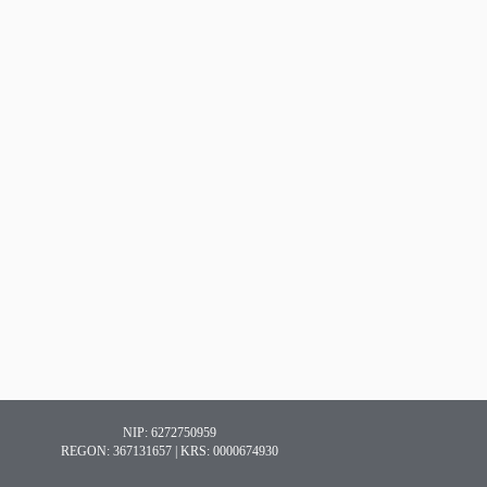
NIP: 6272750959
REGON: 367131657 | KRS: 0000674930