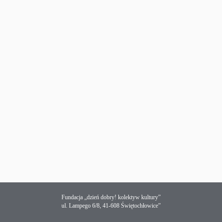
Fundacja „dzień dobry! kolektyw kultury”
ul. Lampego 6/8, 41-608 Świętochłowice”