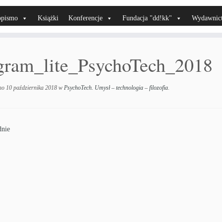
opismo
Książki
Konferencje
Fundacja "dd!kk"
Wydawnic
gram_lite_PsychoTech_2018
no
10 października 2018
w
PsychoTech. Umysł – technologia – filozofia
.
nie