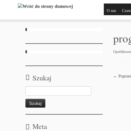
O nas
Czas
pro
Opublikowa
Szukaj
← Poprzed
Meta