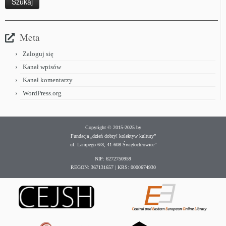
Meta
Zaloguj się
Kanał wpisów
Kanał komentarzy
WordPress.org
Copyright © 2015-2025 by
Fundacja „dzień dobry! kolektyw kultury”
ul. Lampego 6/8, 41-608 Świętochłowice”
NIP: 6272750959
REGON: 367131657 | KRS: 0000674930