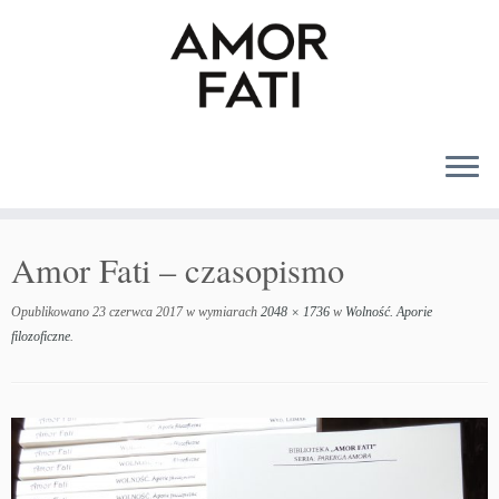
MENU
Amor Fati – czasopismo
Opublikowano
23 czerwca 2017
w wymiarach
2048 × 1736
w
Wolność. Aporie
filozoficzne
.