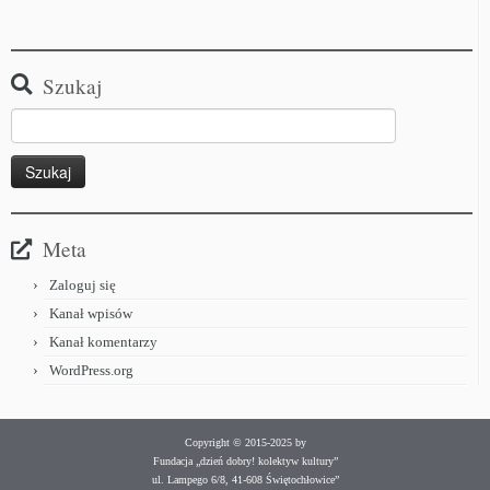
Szukaj
Meta
Zaloguj się
Kanał wpisów
Kanał komentarzy
WordPress.org
Copyright © 2015-2025 by
Fundacja „dzień dobry! kolektyw kultury”
ul. Lampego 6/8, 41-608 Świętochłowice”