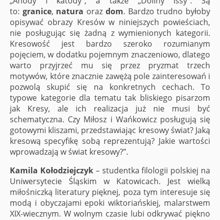
„Anody i katody”, a także „Doliny Issy”. Są
to:
granice
,
natura
oraz
dom
. Bardzo trudno byłoby
opisywać obrazy Kresów w niniejszych powieściach,
nie posługując się żadną z wymienionych kategorii.
Kresowość jest bardzo szeroko rozumianym
pojęciem, w dodatku pojemnym znaczeniowo, dlatego
warto przyjrzeć mu się przez pryzmat trzech
motywów, które znacznie zawężą pole zainteresowań i
pozwolą skupić się na konkretnych cechach. To
typowe kategorie dla tematu tak bliskiego pisarzom
jak Kresy, ale ich realizacja już nie musi być
schematyczna. Czy Miłosz i Wańkowicz posługują się
gotowymi kliszami, przedstawiając kresowy świat? Jaką
kresową specyfikę sobą reprezentują? Jakie wartości
wprowadzają w świat kresowy?”.
Kamila Kołodziejczyk
– studentka filologii polskiej na
Uniwersytecie Śląskim w Katowicach. Jest wielką
miłośniczką literatury pięknej, poza tym interesuje się
modą i obyczajami epoki wiktoriańskiej, malarstwem
XIX-wiecznym. W wolnym czasie lubi odkrywać piękno