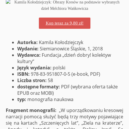
Kup teraz za 9,80 zł!
Autorka:
Kamila Kołodziejczyk
Wydanie:
Siemianowice Śląskie, 1, 2018
Wydawca:
Fundacja „dzień dobry! kolektyw
kultury”
Język wydania:
polski
ISBN:
978-83-951807-0-5 (e-book, PDF)
Liczba stron:
58
dostępne formaty:
PDF (wybrana oferta także
EPUB oraz MOBI)
typ:
monografia naukowa
Fragment monografii:
„W uporządkowaniu kresowej
narracji pomocą służyć będą trzy motywy pojawiające
się na kartach „Szczenięcych lat”, „Ziela na kraterze”,