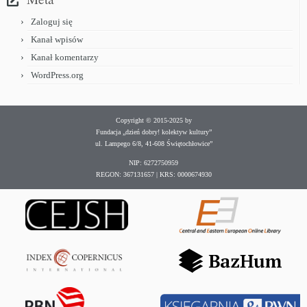
Zaloguj się
Kanał wpisów
Kanał komentarzy
WordPress.org
Copyright © 2015-2025 by
Fundacja „dzień dobry! kolektyw kultury”
ul. Lampego 6/8, 41-608 Świętochłowice”
NIP: 6272750959
REGON: 367131657 | KRS: 0000674930