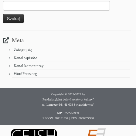
Meta
Zaloguj się
Kanał wpisów
Kanał komentarzy
WordPress.org
Copyright © 2015-2025 by
Fundacja „dzień dobry! kolektyw kultury”
ul. Lampego 6/8, 41-608 Świętochłowice”
NIP: 6272750959
REGON: 367131657 | KRS: 0000674930