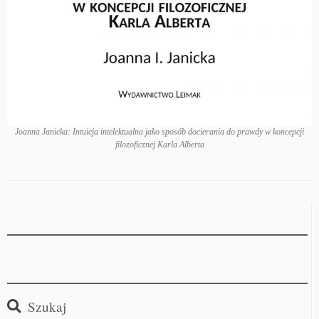
Joanna Janicka: Intuicja intelektualna jako sposób docierania do prawdy w koncepcji
filozoficznej Karla Alberta
Szukaj