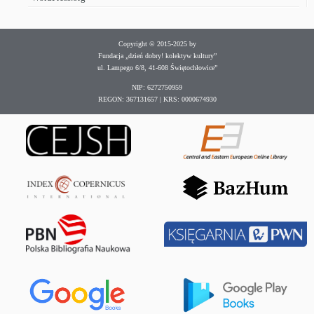
Copyright © 2015-2025 by
Fundacja „dzień dobry! kolektyw kultury”
ul. Lampego 6/8, 41-608 Świętochłowice”
NIP: 6272750959
REGON: 367131657 | KRS: 0000674930