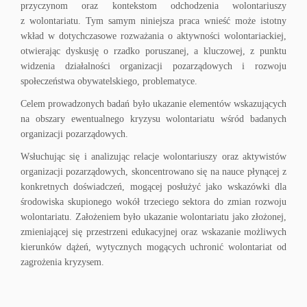
przyczynom oraz kontekstom odchodzenia wolontariuszy
z wolontariatu. Tym samym niniejsza praca wnieść może istotny
wkład w dotychczasowe rozważania o aktywności wolontariackiej,
otwierając dyskusję o rzadko poruszanej, a kluczowej, z punktu
widzenia działalności organizacji pozarządowych i rozwoju
społeczeństwa obywatelskiego, problematyce.
Celem prowadzonych badań było ukazanie elementów wskazujących
na obszary ewentualnego kryzysu wolontariatu wśród badanych
organizacji pozarządowych.
Wsłuchując się i analizując relacje wolontariuszy oraz aktywistów
organizacji pozarządowych, skoncentrowano się na nauce płynącej z
konkretnych doświadczeń, mogącej posłużyć jako wskazówki dla
środowiska skupionego wokół trzeciego sektora do zmian rozwoju
wolontariatu. Założeniem było ukazanie wolontariatu jako złożonej,
zmieniającej się przestrzeni edukacyjnej oraz wskazanie możliwych
kierunków dążeń, wytycznych mogących uchronić wolontariat od
zagrożenia kryzysem.