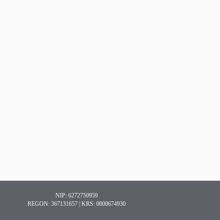
NIP: 6272750959
REGON: 367131657 | KRS: 0000674930