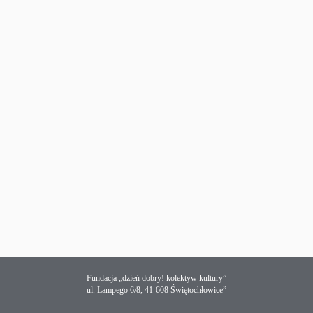
Fundacja „dzień dobry! kolektyw kultury”
ul. Lampego 6/8, 41-608 Świętochłowice”