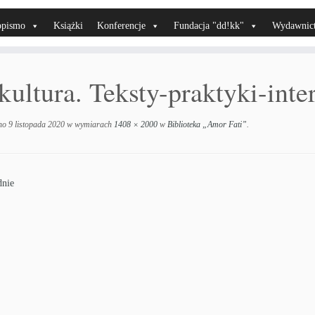
opismo
Książki
Konferencje
Fundacja "dd!kk"
Wydawnic
kultura. Teksty-praktyki-inte
no
9 listopada 2020
w wymiarach
1408 × 2000
w
Biblioteka „Amor Fati”
.
nie