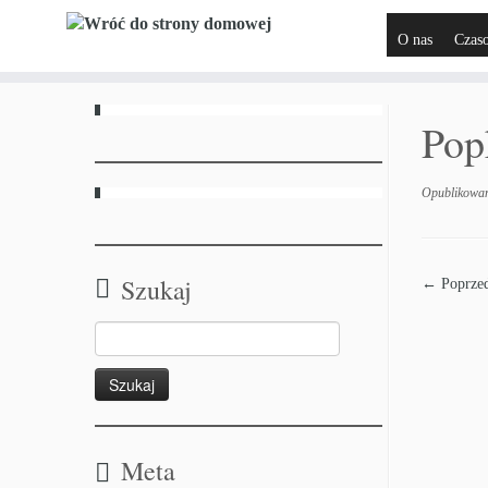
O nas
Czas
Pop
Opublikowa
Szukaj
← Poprzed
Meta