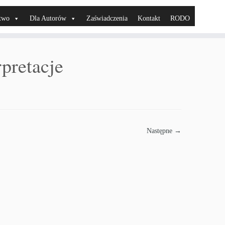
two
Dla Autorów
Zaświadczenia
Kontakt
RODO
rpretacje
Następne →