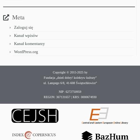
Meta
Zaloguj się
Kanał wpisów
Kanał komentarzy
WordPress.org
Copyright © 2015-2025 by
Fundacja „dzień dobry! kolektyw kultury”
ul. Lampego 6/8, 41-608 Świętochłowice”
NIP: 6272750959
REGON: 367131657 | KRS: 0000674930