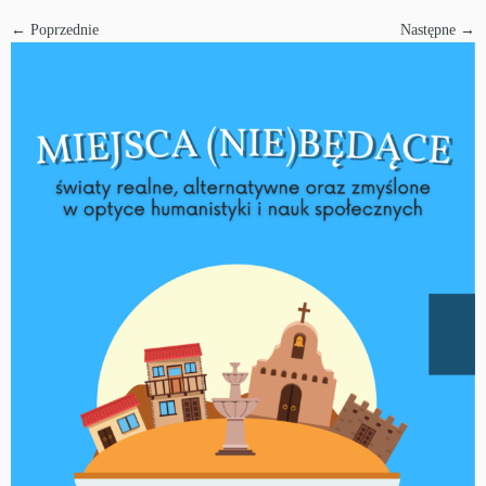
← Poprzednie
Następne →