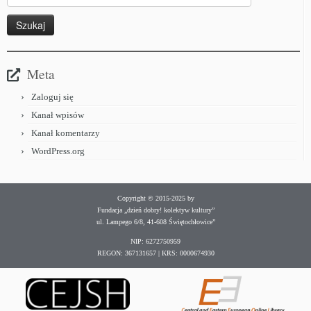
Meta
Zaloguj się
Kanał wpisów
Kanał komentarzy
WordPress.org
Copyright © 2015-2025 by
Fundacja „dzień dobry! kolektyw kultury”
ul. Lampego 6/8, 41-608 Świętochłowice”
NIP: 6272750959
REGON: 367131657 | KRS: 0000674930