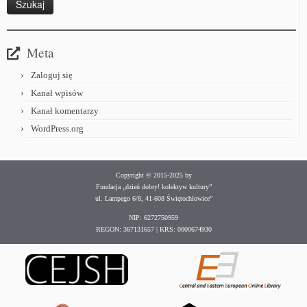
Meta
Zaloguj się
Kanał wpisów
Kanał komentarzy
WordPress.org
Copyright © 2015-2025 by
Fundacja „dzień dobry! kolektyw kultury”
ul. Lampego 6/8, 41-608 Świętochłowice”
NIP: 6272750959
REGON: 367131657 | KRS: 0000674930