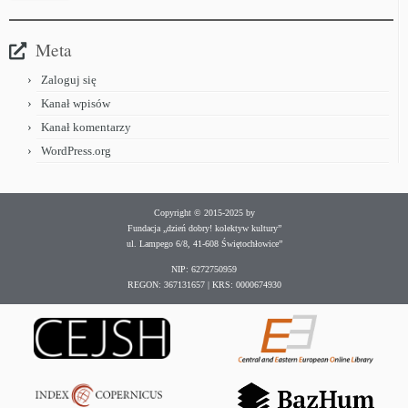
Meta
Zaloguj się
Kanał wpisów
Kanał komentarzy
WordPress.org
Copyright © 2015-2025 by
Fundacja „dzień dobry! kolektyw kultury”
ul. Lampego 6/8, 41-608 Świętochłowice”
NIP: 6272750959
REGON: 367131657 | KRS: 0000674930