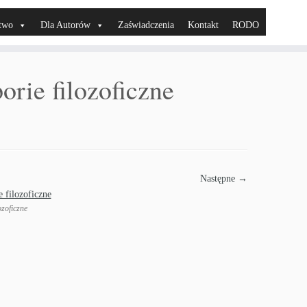
two
Dla Autorów
Zaświadczenia
Kontakt
RODO
orie filozoficzne
Następne →
ozoficzne