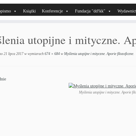
opismo
Książki
Konferencje
Fundacja "dd!kk"
Wydawnic
lenia utopijne i mityczne. Ap
no
21 lipca 2017
w wymiarach
674 × 684
w
Myślenia utopijne i mityczne. Aporie filozoficzne
.
nie
Myślenia utopijne i mityczne. Aporie fil