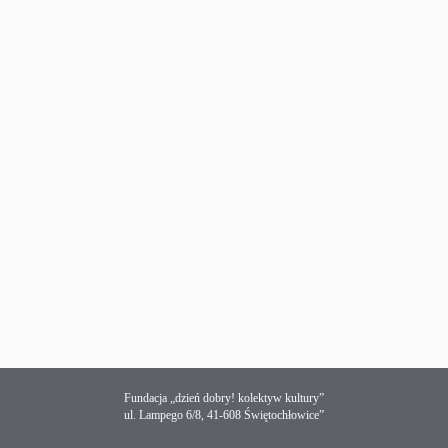
Fundacja „dzień dobry! kolektyw kultury”
ul. Lampego 6/8, 41-608 Świętochłowice”