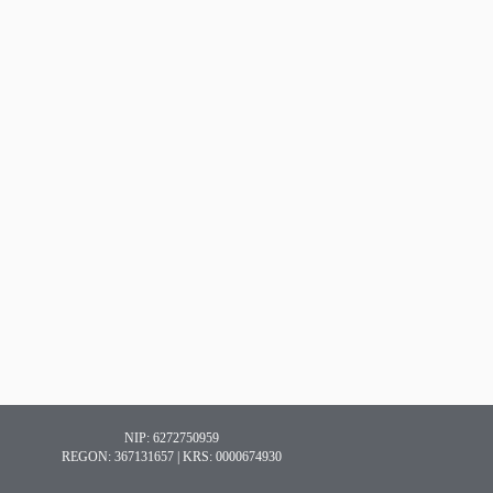
NIP: 6272750959
REGON: 367131657 | KRS: 0000674930