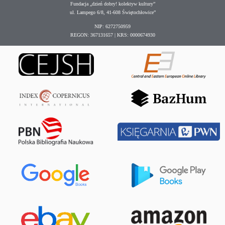
Fundacja „dzień dobry! kolektyw kultury”
ul. Lampego 6/8, 41-608 Świętochłowice”
NIP: 6272750959
REGON: 367131657 | KRS: 0000674930