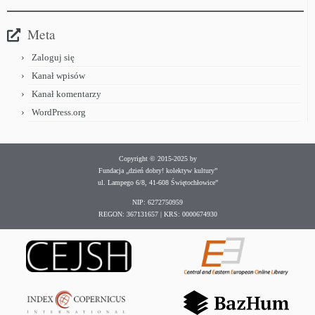
Meta
Zaloguj się
Kanał wpisów
Kanał komentarzy
WordPress.org
Copyright © 2015-2025 by
Fundacja „dzień dobry! kolektyw kultury”
ul. Lampego 6/8, 41-608 Świętochłowice”
NIP: 6272750959
REGON: 367131657 | KRS: 0000674930