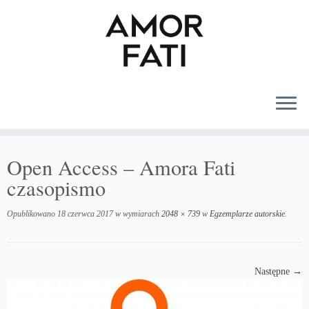
MENU
Open Access – Amora Fati
czasopismo
Opublikowano
18 czerwca 2017
w wymiarach
2048 × 739
w
Egzemplarze autorskie
.
Następne →