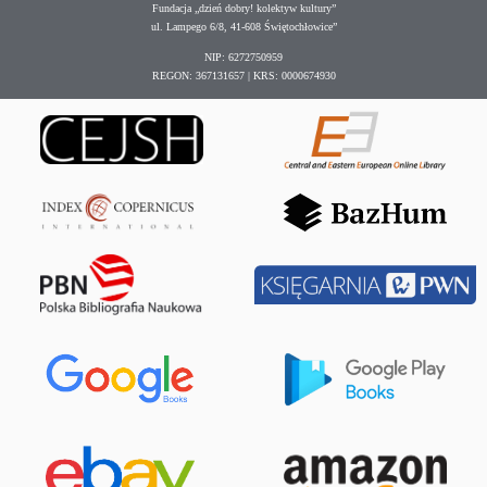
Fundacja „dzień dobry! kolektyw kultury”
ul. Lampego 6/8, 41-608 Świętochłowice”
NIP: 6272750959
REGON: 367131657 | KRS: 0000674930