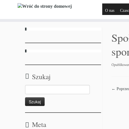
O nas
Czas
Spo
spo
Opublikowa
Szukaj
← Poprzed
Meta