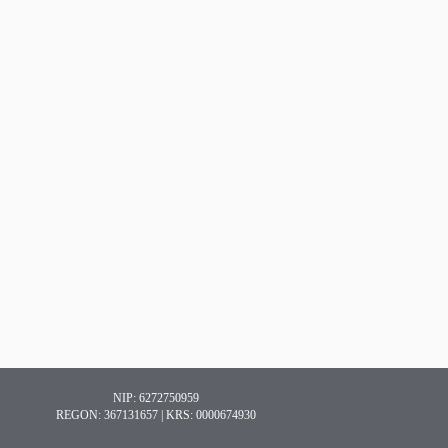
NIP: 6272750959
REGON: 367131657 | KRS: 0000674930