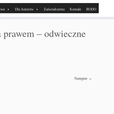
two
Dla Autorów
Zaświadczenia
Kontakt
RODO
a prawem – odwieczne
Następne →