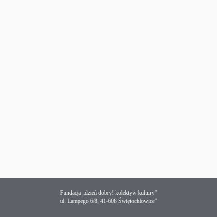
Fundacja „dzień dobry! kolektyw kultury”
ul. Lampego 6/8, 41-608 Świętochłowice”