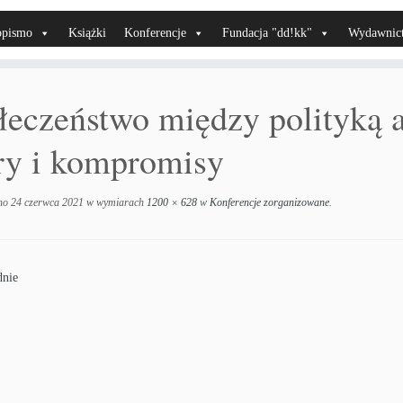
opismo
Książki
Konferencje
Fundacja "dd!kk"
Wydawnic
łeczeństwo między polityką 
ry i kompromisy
no
24 czerwca 2021
w wymiarach
1200 × 628
w
Konferencje zorganizowane
.
nie