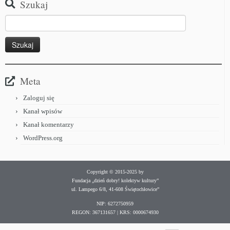
Szukaj
Meta
Zaloguj się
Kanał wpisów
Kanał komentarzy
WordPress.org
Copyright © 2015-2025 by
Fundacja „dzień dobry! kolektyw kultury”
ul. Lampego 6/8, 41-608 Świętochłowice”
NIP: 6272750959
REGON: 367131657 | KRS: 0000674930