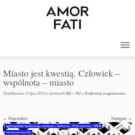
MENU
Miasto jest kwestią. Człowiek –
wspólnota – miasto
Opublikowano
12 lipca 2019
w wymiarach
960 × 502
w
Konferencje zorganizowane
.
← Poprzednie
Następne →