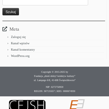
Meta
Zaloguj się
Kanał wpisów
Kanał komentarzy
WordPress.org
Copyright © 2015-2025 by
Fundacja „dzień dobry! kolektyw kultury”
ul. Lampego 6/8, 41-608 Świętochłowice”
NIP: 6272750959
REGON: 367131657 | KRS: 0000674930