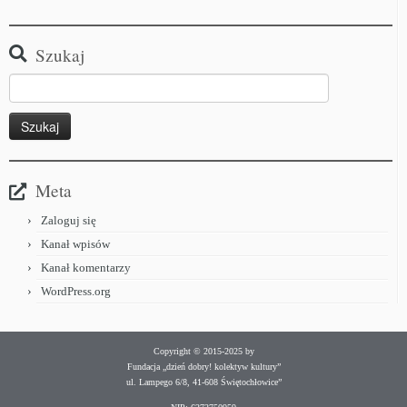
Szukaj
Meta
Zaloguj się
Kanał wpisów
Kanał komentarzy
WordPress.org
Copyright © 2015-2025 by
Fundacja „dzień dobry! kolektyw kultury”
ul. Lampego 6/8, 41-608 Świętochłowice”