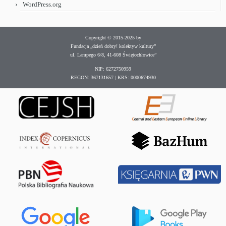
WordPress.org
Copyright © 2015-2025 by
Fundacja „dzień dobry! kolektyw kultury”
ul. Lampego 6/8, 41-608 Świętochłowice”
NIP: 6272750959
REGON: 367131657 | KRS: 0000674930