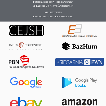
Fundacja „dzień dobry! kolektyw kultury”
ul. Lampego 6/8, 41-608 Świętochłowice”
NIP: 6272750959
REGON: 367131657 | KRS: 0000674930