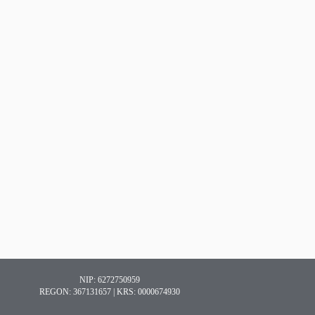
NIP: 6272750959
REGON: 367131657 | KRS: 0000674930