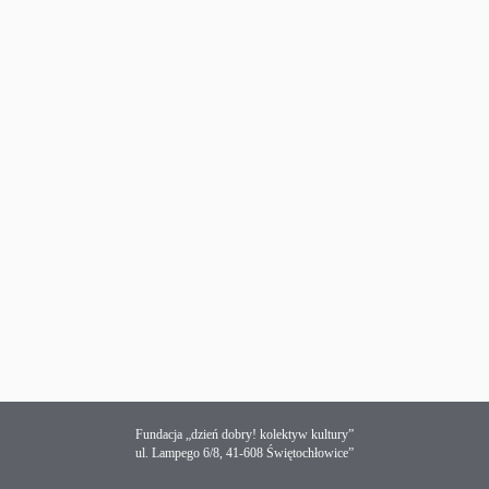
Fundacja „dzień dobry! kolektyw kultury”
ul. Lampego 6/8, 41-608 Świętochłowice”