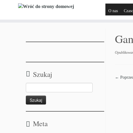
O nas
Czas
Gan
Opublikowa
Szukaj
← Poprzed
Meta