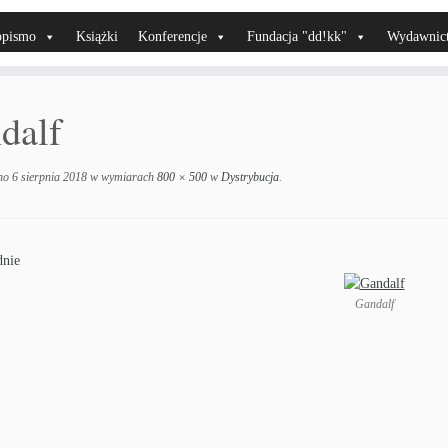
opismo
Książki
Konferencje
Fundacja "dd!kk"
Wydawnic
dalf
no
6 sierpnia 2018
w wymiarach
800 × 500
w
Dystrybucja
.
nie
Gandalf