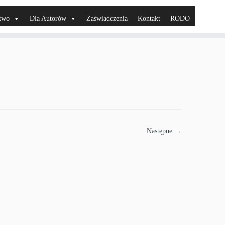
two
Dla Autorów
Zaświadczenia
Kontakt
RODO
Następne →