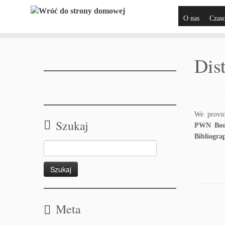
O nas
Czas
Dis
We provi
Szukaj
PWN
Boo
Bibliogra
Meta