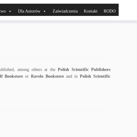
two
Dla Autorów
Zaświadczenia
Kontakt
RODO
ublished, among others at the
Polish Scientific Publishers
f Bookstore
or
Ravelo Bookstore
and in
Polish Scientific