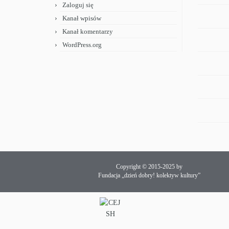
Zaloguj się
Kanał wpisów
Kanał komentarzy
WordPress.org
Copyright © 2015-2025 by
Fundacja „dzień dobry! kolektyw kultury”