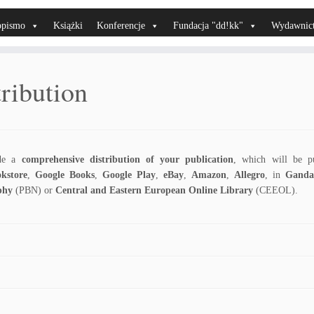
opismo
Książki
Konferencje
Fundacja "dd!kk"
Wydawnic
tribution
de a
comprehensive distribution of your publication
, which will be p
kstore
,
Google Books
,
Google Play
,
eBay
,
Amazon
,
Allegro
, in
Gandal
phy
(PBN) or
Central and Eastern European Online Library
(CEEOL).