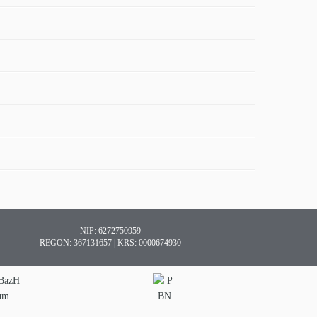
NIP: 6272750959
REGON: 367131657 | KRS: 0000674930