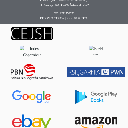
Fundacja „dzień dobry! kolektyw kultury”
ul. Lampego 6/8, 41-608 Świętochłowice”
NIP: 6272750959
REGON: 367131657 | KRS: 0000674930