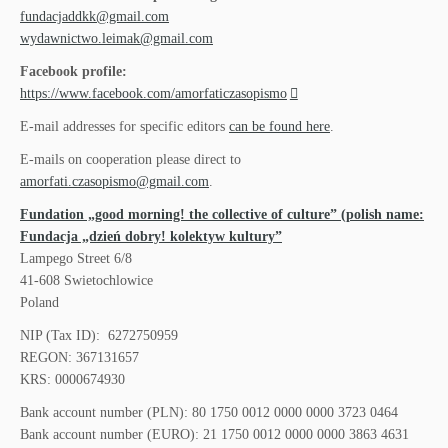
fundacjaddkk@gmail.com
wydawnictwo.leimak@gmail.com
Facebook profile:
https://www.facebook.com/amorfaticzasopismo
E-mail addresses for specific editors
can be found here
.
E-mails on cooperation please direct to
amorfati.czasopismo@gmail.com
.
Fundation „good morning! the collective of culture” (polish name:
Fundacja „dzień dobry! kolektyw kultury”
Lampego Street 6/8
41-608 Swietochlowice
Poland
NIP (Tax ID): 6272750959
REGON: 367131657
KRS: 0000674930
Bank account number (PLN): 80 1750 0012 0000 0000 3723 0464
Bank account number (EURO): 21 1750 0012 0000 0000 3863 4631