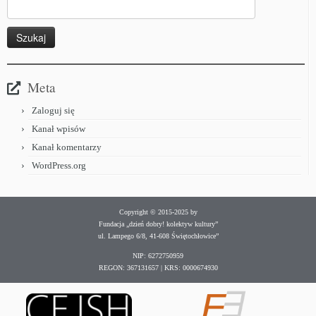
Meta
Zaloguj się
Kanał wpisów
Kanał komentarzy
WordPress.org
Copyright © 2015-2025 by
Fundacja „dzień dobry! kolektyw kultury”
ul. Lampego 6/8, 41-608 Świętochłowice”
NIP: 6272750959
REGON: 367131657 | KRS: 0000674930