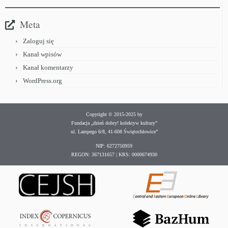
Meta
Zaloguj się
Kanał wpisów
Kanał komentarzy
WordPress.org
Copyright © 2015-2025 by
Fundacja „dzień dobry! kolektyw kultury”
ul. Lampego 6/8, 41-608 Świętochłowice”
NIP: 6272750959
REGON: 367131657 | KRS: 0000674930