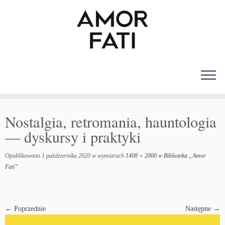
MENU
Nostalgia, retromania, hauntologia
— dyskursy i praktyki
Opublikowano
1 października 2020
w wymiarach
1408 × 2000
w
Biblioteka „Amor
Fati”
.
← Poprzednie
Następne →