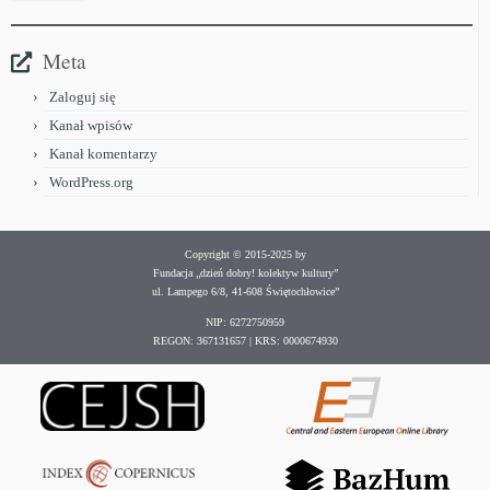
Meta
Zaloguj się
Kanał wpisów
Kanał komentarzy
WordPress.org
Copyright © 2015-2025 by
Fundacja „dzień dobry! kolektyw kultury”
ul. Lampego 6/8, 41-608 Świętochłowice”
NIP: 6272750959
REGON: 367131657 | KRS: 0000674930